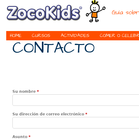
Ju
Guía sobr
HOME
CURSOS
ACTIVIDADES
COMER O CELEB
CONTACTO
Su nombre
*
Su dirección de correo electrónico
*
Asunto
*