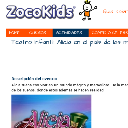
Ju
Guía sobr
HOME
CURSOS
ACTIVIDADES
COMER O CELEB
Teatro infantil: Alicia en el país de las m
Descripción del evento:
Alicia sueña con vivir en un mundo mágico y maravilloso. De la man
de los sueños, donde estos además se hacen realidad